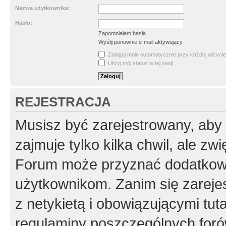
Nazwa użytkownika:
Hasło:
Zapomniałem hasła
Wyślij ponownie e-mail aktywujący
Zaloguj mnie automatycznie przy każdej wizycie
Ukryj mój status w tej sesji
REJESTRACJA
Musisz być zarejestrowany, aby
zajmuje tylko kilka chwil, ale z
Forum może przyznać dodatkow
użytkownikom. Zanim się zarejes
z netykietą i obowiązującymi tut
regulaminy poszczególnych foró