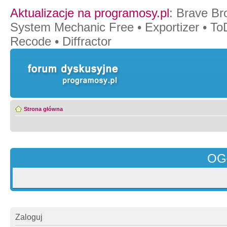
Aktualizacje na programosy.pl
:
Brave Br
System Mechanic Free
•
Exportizer
•
To
Recode
•
Diffractor
Strona główna
OG
Zaloguj