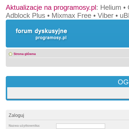
Aktualizacje na programosy.pl
:
Helium
•
Adblock Plus
•
Mixmax Free
•
Viber
•
uB
Strona główna
OG
Zaloguj
Nazwa użytkownika: