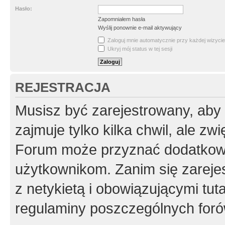
Hasło:
Zapomniałem hasła
Wyślij ponownie e-mail aktywujący
Zaloguj mnie automatycznie przy każdej wizycie
Ukryj mój status w tej sesji
REJESTRACJA
Musisz być zarejestrowany, aby
zajmuje tylko kilka chwil, ale z
Forum może przyznać dodatkow
użytkownikom. Zanim się zarejes
z netykietą i obowiązującymi tut
regulaminy poszczególnych foró