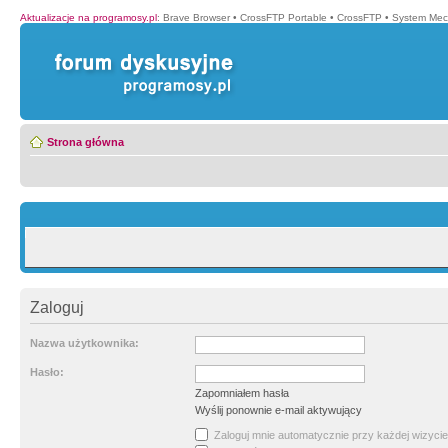
Aktualizacje na programosy.pl
:
Brave Browser
•
CrossFTP Portable
•
CrossFTP
•
System Mec
Strona główna
Zaloguj
Nazwa użytkownika:
Hasło:
Zapomniałem hasła
Wyślij ponownie e-mail aktywujący
Zaloguj mnie automatycznie przy każdej wizycie