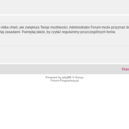
ko kilka chwil, ale zwiększa Twoje możliwości. Administrator Forum może przyzna
tutaj zasadami. Pamiętaj także, by czytać regulaminy poszczególnych forów.
Ekip
Powered by
phpBB
© Group
Forum Programosy.pl