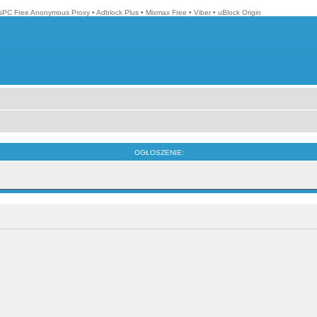
isPC Free Anonymous Proxy
•
Adblock Plus
•
Mixmax Free
•
Viber
•
uBlock Origin
OGŁOSZENIE: