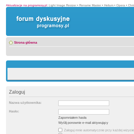
Aktualizacje na programosy.pl
:
Light Image Resizer
•
Rename Master
•
Helium
•
Opera
•
Chr
Strona główna
Zaloguj
Nazwa użytkownika:
Hasło:
Zapomniałem hasła
Wyślij ponownie e-mail aktywujący
Zaloguj mnie automatycznie przy każdej wizycie