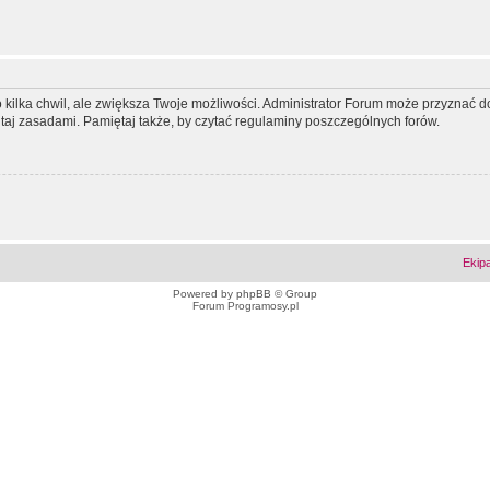
ko kilka chwil, ale zwiększa Twoje możliwości. Administrator Forum może przyzna
tutaj zasadami. Pamiętaj także, by czytać regulaminy poszczególnych forów.
Ekip
Powered by
phpBB
© Group
Forum Programosy.pl