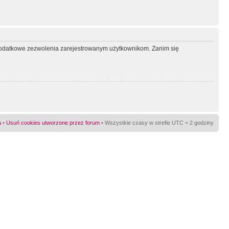
ć dodatkowe zezwolenia zarejestrowanym użytkownikom. Zanim się
a
•
Usuń cookies utworzone przez forum
• Wszystkie czasy w strefie UTC + 2 godziny