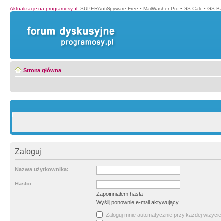
Aktualizacje na programosy.pl
:
SUPERAntiSpyware Free
•
MailWasher Pro
•
GS-Calc
•
GS-B
Strona główna
Zaloguj
Nazwa użytkownika:
Hasło:
Zapomniałem hasła
Wyślij ponownie e-mail aktywujący
Zaloguj mnie automatycznie przy każdej wizycie