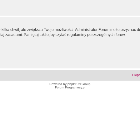
ko kilka chwil, ale zwiększa Twoje możliwości. Administrator Forum może przyzna
tutaj zasadami. Pamiętaj także, by czytać regulaminy poszczególnych forów.
Ekip
Powered by
phpBB
© Group
Forum Programosy.pl