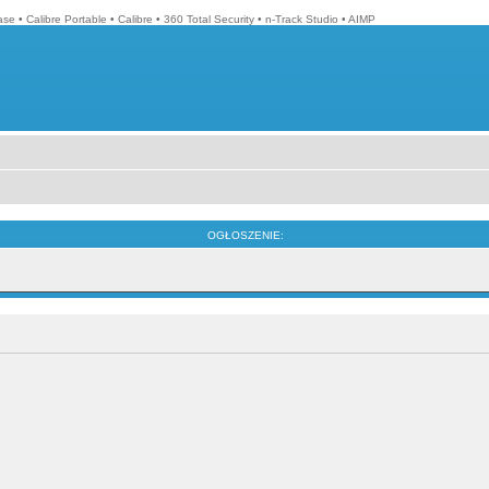
ase
•
Calibre Portable
•
Calibre
•
360 Total Security
•
n-Track Studio
•
AIMP
OGŁOSZENIE: