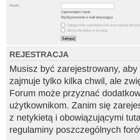
Hasło:
Zapomniałem hasła
Wyślij ponownie e-mail aktywujący
Zaloguj mnie automatycznie przy każdej wizycie
Ukryj mój status w tej sesji
REJESTRACJA
Musisz być zarejestrowany, aby
zajmuje tylko kilka chwil, ale z
Forum może przyznać dodatkow
użytkownikom. Zanim się zarejes
z netykietą i obowiązującymi tut
regulaminy poszczególnych foró