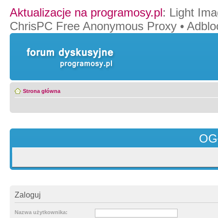
Aktualizacje na programosy.pl
:
Light Ima
ChrisPC Free Anonymous Proxy
•
Adblo
Strona główna
OG
Zaloguj
Nazwa użytkownika: