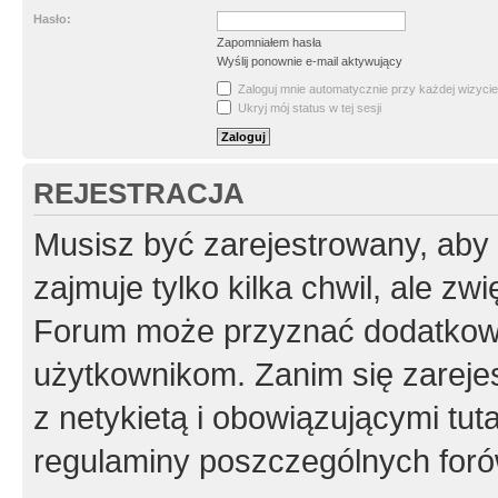
Hasło:
Zapomniałem hasła
Wyślij ponownie e-mail aktywujący
Zaloguj mnie automatycznie przy każdej wizycie
Ukryj mój status w tej sesji
REJESTRACJA
Musisz być zarejestrowany, aby
zajmuje tylko kilka chwil, ale z
Forum może przyznać dodatkow
użytkownikom. Zanim się zarejes
z netykietą i obowiązującymi tut
regulaminy poszczególnych foró