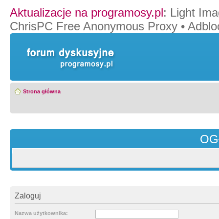
Aktualizacje na programosy.pl
:
Light Ima
ChrisPC Free Anonymous Proxy
•
Adblo
Strona główna
OG
Zaloguj
Nazwa użytkownika: