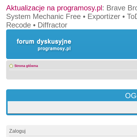
Aktualizacje na programosy.pl
:
Brave Br
System Mechanic Free
•
Exportizer
•
To
Recode
•
Diffractor
Strona główna
OG
Zaloguj