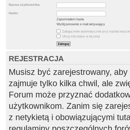
Nazwa użytkownika:
Hasło:
Zapomniałem hasła
Wyślij ponownie e-mail aktywujący
Zaloguj mnie automatycznie przy każdej wizycie
Ukryj mój status w tej sesji
REJESTRACJA
Musisz być zarejestrowany, aby
zajmuje tylko kilka chwil, ale z
Forum może przyznać dodatkow
użytkownikom. Zanim się zarejes
z netykietą i obowiązującymi tut
regulaminy poszczególnych foró