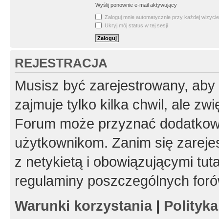
Wyślij ponownie e-mail aktywujący
Zaloguj mnie automatycznie przy każdej wizycie
Ukryj mój status w tej sesji
REJESTRACJA
Musisz być zarejestrowany, aby
zajmuje tylko kilka chwil, ale z
Forum może przyznać dodatkow
użytkownikom. Zanim się zarejes
z netykietą i obowiązującymi tut
regulaminy poszczególnych foró
Warunki korzystania
|
Polityk