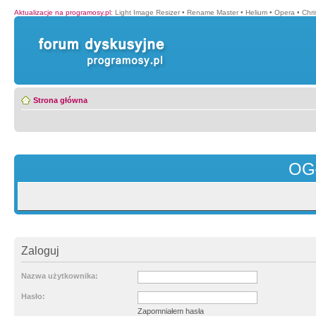
Aktualizacje na programosy.pl
:
Light Image Resizer
•
Rename Master
•
Helium
•
Opera
•
Chr
Strona główna
OG
Zaloguj
Nazwa użytkownika:
Hasło:
Zapomniałem hasła