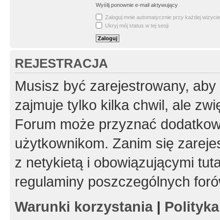
Wyślij ponownie e-mail aktywujący
Zaloguj mnie automatycznie przy każdej wizycie
Ukryj mój status w tej sesji
REJESTRACJA
Musisz być zarejestrowany, aby
zajmuje tylko kilka chwil, ale z
Forum może przyznać dodatkow
użytkownikom. Zanim się zarejes
z netykietą i obowiązującymi tut
regulaminy poszczególnych foró
Warunki korzystania
|
Polityk