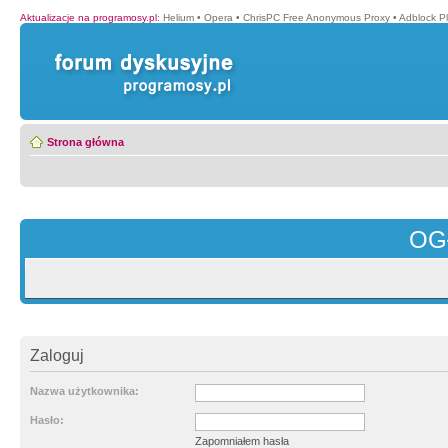
Aktualizacje na programosy.pl
:
Helium
•
Opera
•
ChrisPC Free Anonymous Proxy
•
Adblock P
Strona główna
OG
Zaloguj
Nazwa użytkownika:
Hasło:
Zapomniałem hasła