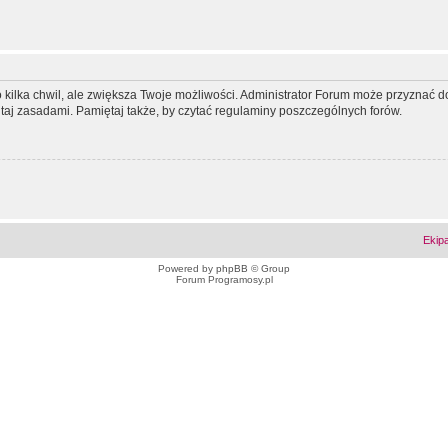
ko kilka chwil, ale zwiększa Twoje możliwości. Administrator Forum może przyzna
tutaj zasadami. Pamiętaj także, by czytać regulaminy poszczególnych forów.
Ekip
Powered by
phpBB
© Group
Forum Programosy.pl