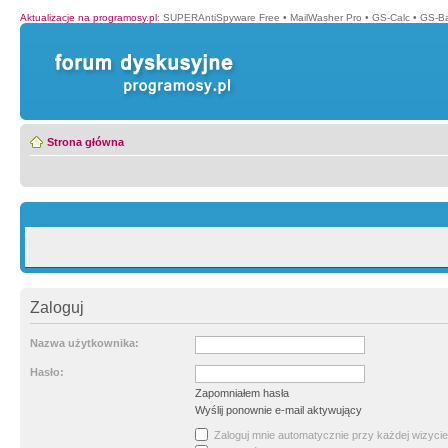
Aktualizacje na programosy.pl
:
SUPERAntiSpyware Free
•
MailWasher Pro
•
GS-Calc
•
GS-B
Strona główna
Zaloguj
Nazwa użytkownika:
Hasło:
Zapomniałem hasła
Wyślij ponownie e-mail aktywujący
Zaloguj mnie automatycznie przy każdej wizycie