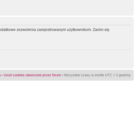
ć dodatkowe zezwolenia zarejestrowanym użytkownikom. Zanim się
a
•
Usuń cookies utworzone przez forum
• Wszystkie czasy w strefie UTC + 2 godziny