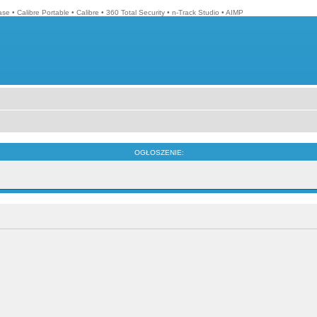
ase
•
Calibre Portable
•
Calibre
•
360 Total Security
•
n-Track Studio
•
AIMP
OGŁOSZENIE: