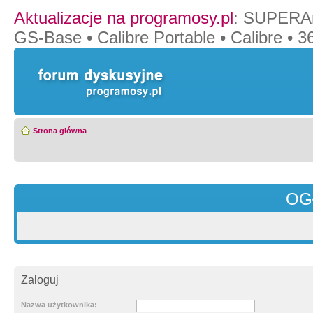
Aktualizacje na programosy.pl
:
SUPERAn
GS-Base
•
Calibre Portable
•
Calibre
•
36
Strona główna
OG
Zaloguj
Nazwa użytkownika: