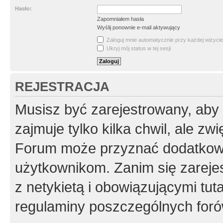
Hasło:
Zapomniałem hasła
Wyślij ponownie e-mail aktywujący
Zaloguj mnie automatycznie przy każdej wizycie
Ukryj mój status w tej sesji
REJESTRACJA
Musisz być zarejestrowany, aby
zajmuje tylko kilka chwil, ale z
Forum może przyznać dodatkow
użytkownikom. Zanim się zarejes
z netykietą i obowiązującymi tut
regulaminy poszczególnych foró