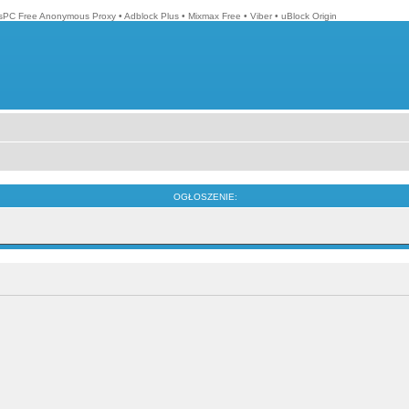
isPC Free Anonymous Proxy
•
Adblock Plus
•
Mixmax Free
•
Viber
•
uBlock Origin
OGŁOSZENIE: