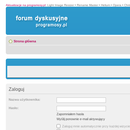
Aktualizacje na programosy.pl
:
Light Image Resizer
•
Rename Master
•
Helium
•
Opera
•
Chr
Strona główna
Zaloguj
Nazwa użytkownika:
Hasło:
Zapomniałem hasła
Wyślij ponownie e-mail aktywujący
Zaloguj mnie automatycznie przy każdej wizycie