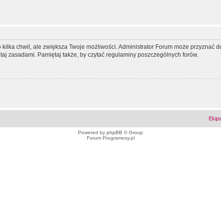
ko kilka chwil, ale zwiększa Twoje możliwości. Administrator Forum może przyzna
tutaj zasadami. Pamiętaj także, by czytać regulaminy poszczególnych forów.
Ekip
Powered by
phpBB
© Group
Forum Programosy.pl