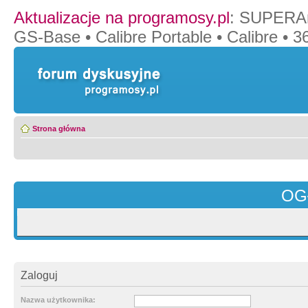
Aktualizacje na programosy.pl
:
SUPERAn
GS-Base
•
Calibre Portable
•
Calibre
•
36
Strona główna
OG
Zaloguj
Nazwa użytkownika: