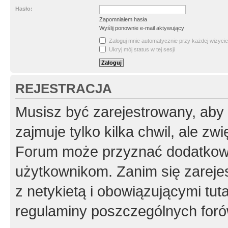
Hasło:
Zapomniałem hasła
Wyślij ponownie e-mail aktywujący
Zaloguj mnie automatycznie przy każdej wizycie
Ukryj mój status w tej sesji
REJESTRACJA
Musisz być zarejestrowany, aby
zajmuje tylko kilka chwil, ale z
Forum może przyznać dodatkow
użytkownikom. Zanim się zarejes
z netykietą i obowiązującymi tut
regulaminy poszczególnych foró