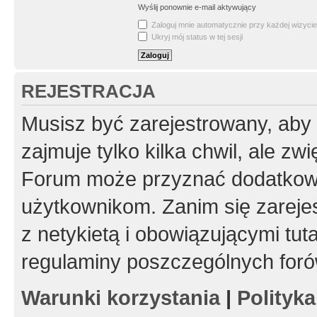
Wyślij ponownie e-mail aktywujący
Zaloguj mnie automatycznie przy każdej wizycie
Ukryj mój status w tej sesji
REJESTRACJA
Musisz być zarejestrowany, aby
zajmuje tylko kilka chwil, ale z
Forum może przyznać dodatkow
użytkownikom. Zanim się zarejes
z netykietą i obowiązującymi tut
regulaminy poszczególnych foró
Warunki korzystania
|
Polityk