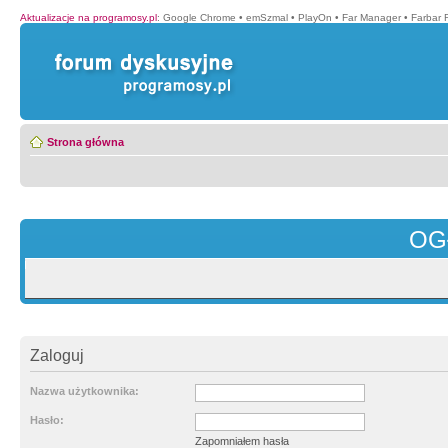
Aktualizacje na programosy.pl
:
Google Chrome
•
emSzmal
•
PlayOn
•
Far Manager
•
Farbar 
Strona główna
OG
Zaloguj
Nazwa użytkownika:
Hasło:
Zapomniałem hasła