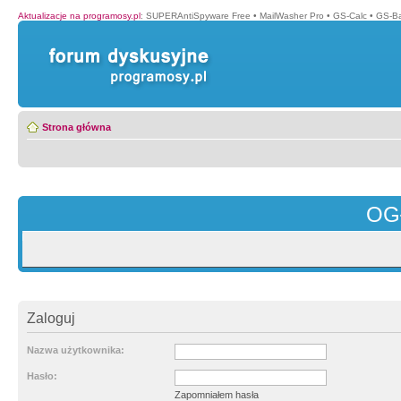
Aktualizacje na programosy.pl
:
SUPERAntiSpyware Free
•
MailWasher Pro
•
GS-Calc
•
GS-B
Strona główna
OG
Zaloguj
Nazwa użytkownika:
Hasło:
Zapomniałem hasła