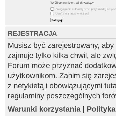
Wyślij ponownie e-mail aktywujący
Zaloguj mnie automatycznie przy każdej wizycie
Ukryj mój status w tej sesji
REJESTRACJA
Musisz być zarejestrowany, aby
zajmuje tylko kilka chwil, ale z
Forum może przyznać dodatkow
użytkownikom. Zanim się zarejes
z netykietą i obowiązującymi tut
regulaminy poszczególnych foró
Warunki korzystania
|
Polityk