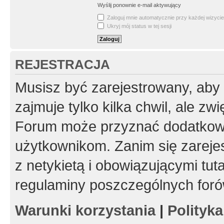
Wyślij ponownie e-mail aktywujący
Zaloguj mnie automatycznie przy każdej wizycie
Ukryj mój status w tej sesji
REJESTRACJA
Musisz być zarejestrowany, aby
zajmuje tylko kilka chwil, ale z
Forum może przyznać dodatkow
użytkownikom. Zanim się zarejes
z netykietą i obowiązującymi tut
regulaminy poszczególnych foró
Warunki korzystania
|
Polityk