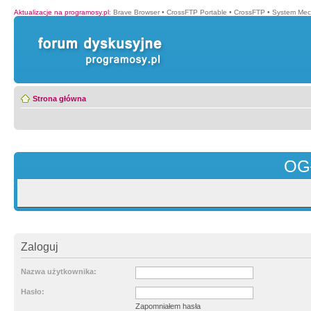
Aktualizacje na programosy.pl
:
Brave Browser
•
CrossFTP Portable
•
CrossFTP
•
System Mec
Strona główna
OG
Zaloguj
Nazwa użytkownika:
Hasło:
Zapomniałem hasła