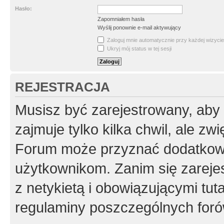
Hasło:
Zapomniałem hasła
Wyślij ponownie e-mail aktywujący
Zaloguj mnie automatycznie przy każdej wizycie
Ukryj mój status w tej sesji
REJESTRACJA
Musisz być zarejestrowany, aby
zajmuje tylko kilka chwil, ale z
Forum może przyznać dodatkow
użytkownikom. Zanim się zarejes
z netykietą i obowiązującymi tut
regulaminy poszczególnych foró