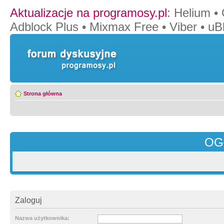
Aktualizacje na programosy.pl
:
Helium
•
Adblock Plus
•
Mixmax Free
•
Viber
•
uB
Strona główna
OG
Zaloguj
Nazwa użytkownika: