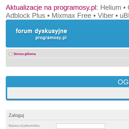
Aktualizacje na programosy.pl
:
Helium
•
Adblock Plus
•
Mixmax Free
•
Viber
•
uB
Strona główna
OG
Zaloguj
Nazwa użytkownika: