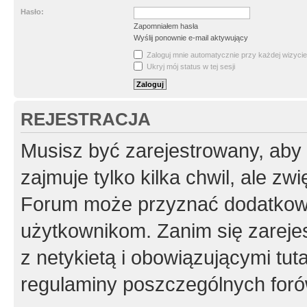
Hasło:
Zapomniałem hasła
Wyślij ponownie e-mail aktywujący
Zaloguj mnie automatycznie przy każdej wizycie
Ukryj mój status w tej sesji
REJESTRACJA
Musisz być zarejestrowany, aby
zajmuje tylko kilka chwil, ale z
Forum może przyznać dodatkow
użytkownikom. Zanim się zarejes
z netykietą i obowiązującymi tut
regulaminy poszczególnych foró