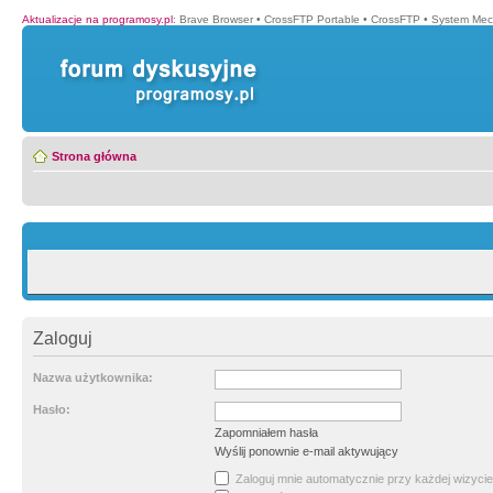
Aktualizacje na programosy.pl
:
Brave Browser
•
CrossFTP Portable
•
CrossFTP
•
System Mec
Strona główna
Zaloguj
Nazwa użytkownika:
Hasło:
Zapomniałem hasła
Wyślij ponownie e-mail aktywujący
Zaloguj mnie automatycznie przy każdej wizycie