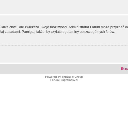
ko kilka chwil, ale zwiększa Twoje możliwości. Administrator Forum może przyzna
tutaj zasadami. Pamiętaj także, by czytać regulaminy poszczególnych forów.
Ekip
Powered by
phpBB
© Group
Forum Programosy.pl