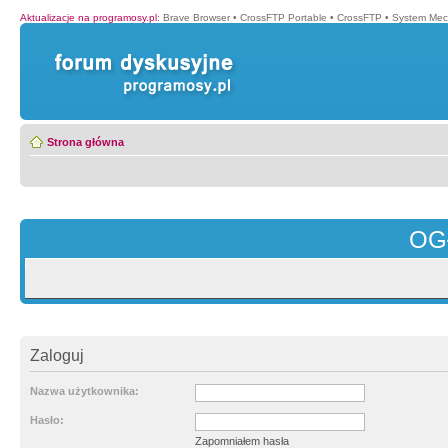
Aktualizacje na programosy.pl
:
Brave Browser
•
CrossFTP Portable
•
CrossFTP
•
System Mec
Strona główna
OG
Zaloguj
Nazwa użytkownika:
Hasło:
Zapomniałem hasła