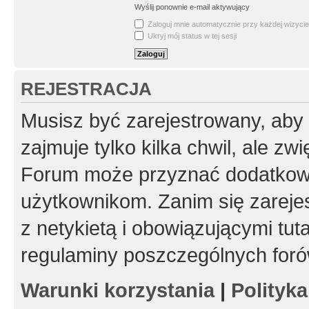
Wyślij ponownie e-mail aktywujący
Zaloguj mnie automatycznie przy każdej wizycie
Ukryj mój status w tej sesji
REJESTRACJA
Musisz być zarejestrowany, aby
zajmuje tylko kilka chwil, ale z
Forum może przyznać dodatkow
użytkownikom. Zanim się zarejes
z netykietą i obowiązującymi tut
regulaminy poszczególnych foró
Warunki korzystania
|
Polityk