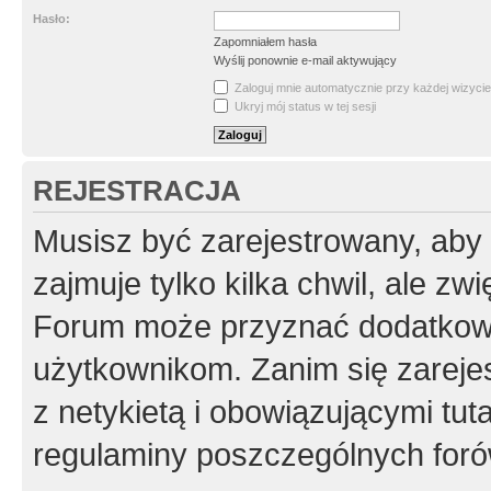
Hasło:
Zapomniałem hasła
Wyślij ponownie e-mail aktywujący
Zaloguj mnie automatycznie przy każdej wizycie
Ukryj mój status w tej sesji
REJESTRACJA
Musisz być zarejestrowany, aby
zajmuje tylko kilka chwil, ale z
Forum może przyznać dodatkow
użytkownikom. Zanim się zarejes
z netykietą i obowiązującymi tut
regulaminy poszczególnych foró