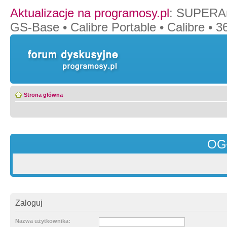
Aktualizacje na programosy.pl
:
SUPERAn
GS-Base
•
Calibre Portable
•
Calibre
•
36
Strona główna
OG
Zaloguj
Nazwa użytkownika: