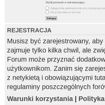
Wyślij ponownie e-mail aktywujący
Zaloguj mnie automatycznie przy każdej wizycie
Ukryj mój status w tej sesji
REJESTRACJA
Musisz być zarejestrowany, aby
zajmuje tylko kilka chwil, ale z
Forum może przyznać dodatkow
użytkownikom. Zanim się zarejes
z netykietą i obowiązującymi tut
regulaminy poszczególnych foró
Warunki korzystania
|
Polityk