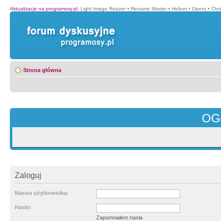
Aktualizacje na programosy.pl
:
Light Image Resizer
•
Rename Master
•
Helium
•
Opera
•
Chr
Strona główna
OG
Zaloguj
Nazwa użytkownika:
Hasło:
Zapomniałem hasła