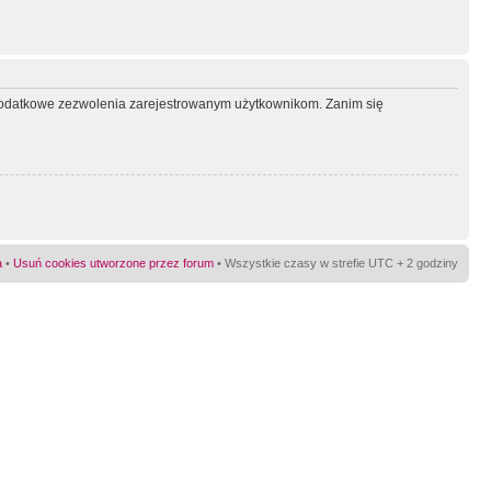
ć dodatkowe zezwolenia zarejestrowanym użytkownikom. Zanim się
a
•
Usuń cookies utworzone przez forum
• Wszystkie czasy w strefie UTC + 2 godziny