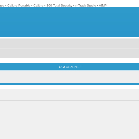
ase
•
Calibre Portable
•
Calibre
•
360 Total Security
•
n-Track Studio
•
AIMP
OGŁOSZENIE: