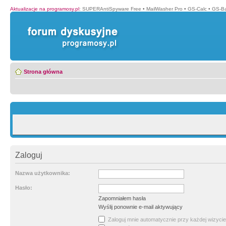
Aktualizacje na programosy.pl
:
SUPERAntiSpyware Free
•
MailWasher Pro
•
GS-Calc
•
GS-B
Strona główna
Zaloguj
Nazwa użytkownika:
Hasło:
Zapomniałem hasła
Wyślij ponownie e-mail aktywujący
Zaloguj mnie automatycznie przy każdej wizycie