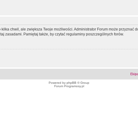
ko kilka chwil, ale zwiększa Twoje możliwości. Administrator Forum może przyzna
tutaj zasadami. Pamiętaj także, by czytać regulaminy poszczególnych forów.
Ekip
Powered by
phpBB
© Group
Forum Programosy.pl