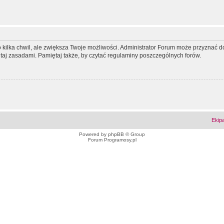
ko kilka chwil, ale zwiększa Twoje możliwości. Administrator Forum może przyzna
tutaj zasadami. Pamiętaj także, by czytać regulaminy poszczególnych forów.
Ekip
Powered by
phpBB
© Group
Forum Programosy.pl