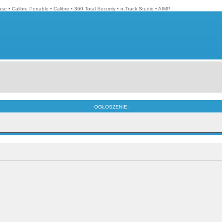
ase
•
Calibre Portable
•
Calibre
•
360 Total Security
•
n-Track Studio
•
AIMP
OGŁOSZENIE: