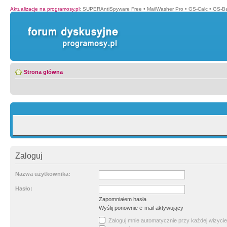
Aktualizacje na programosy.pl
:
SUPERAntiSpyware Free
•
MailWasher Pro
•
GS-Calc
•
GS-B
Strona główna
Zaloguj
Nazwa użytkownika:
Hasło:
Zapomniałem hasła
Wyślij ponownie e-mail aktywujący
Zaloguj mnie automatycznie przy każdej wizycie