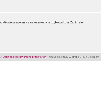
ć dodatkowe zezwolenia zarejestrowanym użytkownikom. Zanim się
a
•
Usuń cookies utworzone przez forum
• Wszystkie czasy w strefie UTC + 2 godziny