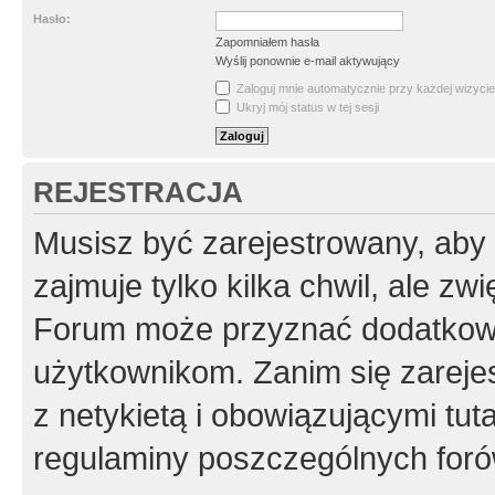
Hasło:
Zapomniałem hasła
Wyślij ponownie e-mail aktywujący
Zaloguj mnie automatycznie przy każdej wizycie
Ukryj mój status w tej sesji
REJESTRACJA
Musisz być zarejestrowany, aby
zajmuje tylko kilka chwil, ale z
Forum może przyznać dodatkow
użytkownikom. Zanim się zarejes
z netykietą i obowiązującymi tut
regulaminy poszczególnych foró