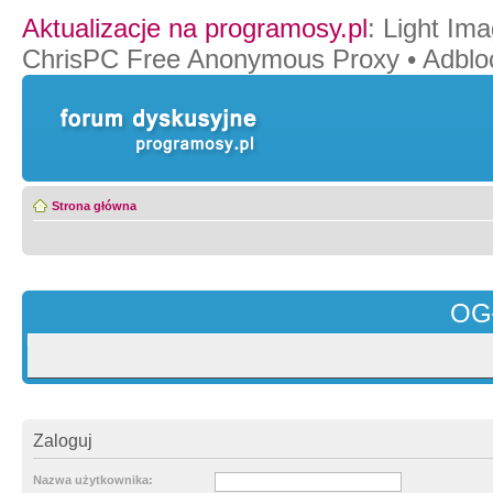
Aktualizacje na programosy.pl
:
Light Ima
ChrisPC Free Anonymous Proxy
•
Adblo
Strona główna
OG
Zaloguj
Nazwa użytkownika: