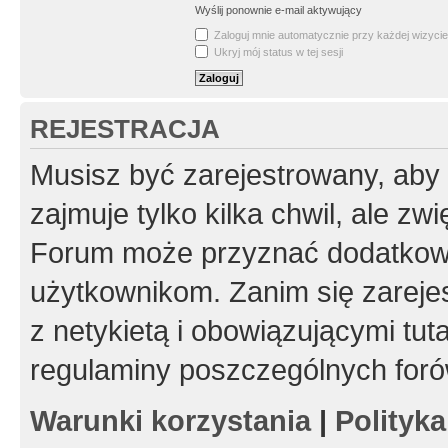
Wyślij ponownie e-mail aktywujący
Zaloguj mnie automatycznie przy każdej wizycie
Ukryj mój status w tej sesji
REJESTRACJA
Musisz być zarejestrowany, aby
zajmuje tylko kilka chwil, ale z
Forum może przyznać dodatkow
użytkownikom. Zanim się zarejes
z netykietą i obowiązującymi tut
regulaminy poszczególnych foró
Warunki korzystania
|
Polityk