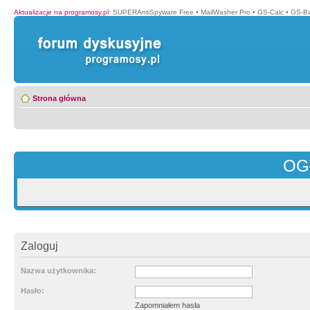
Aktualizacje na programosy.pl
:
SUPERAntiSpyware Free
•
MailWasher Pro
•
GS-Calc
•
GS-B
Strona główna
OG
Zaloguj
Nazwa użytkownika:
Hasło:
Zapomniałem hasła