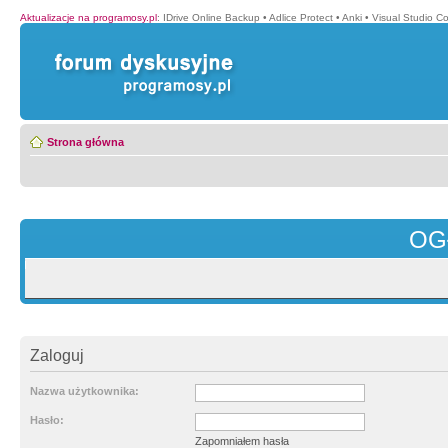
Aktualizacje na programosy.pl
:
IDrive Online Backup
•
Adlice Protect
•
Anki
•
Visual Studio C
Strona główna
OG
Zaloguj
Nazwa użytkownika:
Hasło:
Zapomniałem hasła