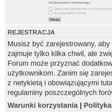
Wyślij ponownie e-mail aktywujący
Zaloguj mnie automatycznie przy każdej wizycie
Ukryj mój status w tej sesji
REJESTRACJA
Musisz być zarejestrowany, aby
zajmuje tylko kilka chwil, ale z
Forum może przyznać dodatkow
użytkownikom. Zanim się zarejes
z netykietą i obowiązującymi tut
regulaminy poszczególnych foró
Warunki korzystania
|
Polityk