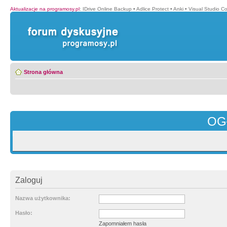
Aktualizacje na programosy.pl
:
IDrive Online Backup
•
Adlice Protect
•
Anki
•
Visual Studio C
Strona główna
OG
Zaloguj
Nazwa użytkownika:
Hasło:
Zapomniałem hasła