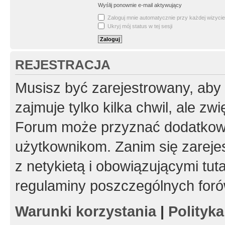
Wyślij ponownie e-mail aktywujący
Zaloguj mnie automatycznie przy każdej wizycie
Ukryj mój status w tej sesji
REJESTRACJA
Musisz być zarejestrowany, aby
zajmuje tylko kilka chwil, ale z
Forum może przyznać dodatkow
użytkownikom. Zanim się zarejes
z netykietą i obowiązującymi tut
regulaminy poszczególnych foró
Warunki korzystania
|
Polityk