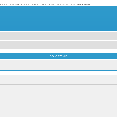
ase
•
Calibre Portable
•
Calibre
•
360 Total Security
•
n-Track Studio
•
AIMP
OGŁOSZENIE: