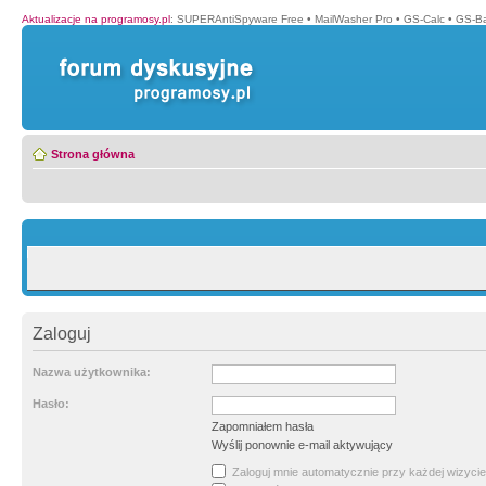
Aktualizacje na programosy.pl
:
SUPERAntiSpyware Free
•
MailWasher Pro
•
GS-Calc
•
GS-B
Strona główna
Zaloguj
Nazwa użytkownika:
Hasło:
Zapomniałem hasła
Wyślij ponownie e-mail aktywujący
Zaloguj mnie automatycznie przy każdej wizycie