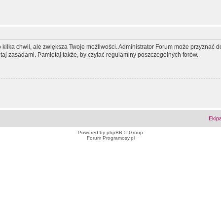
ko kilka chwil, ale zwiększa Twoje możliwości. Administrator Forum może przyzna
tutaj zasadami. Pamiętaj także, by czytać regulaminy poszczególnych forów.
Ekip
Powered by
phpBB
© Group
Forum Programosy.pl