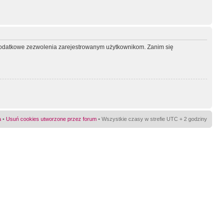
ć dodatkowe zezwolenia zarejestrowanym użytkownikom. Zanim się
a
•
Usuń cookies utworzone przez forum
• Wszystkie czasy w strefie UTC + 2 godziny