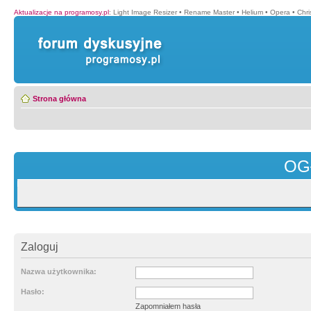
Aktualizacje na programosy.pl
:
Light Image Resizer
•
Rename Master
•
Helium
•
Opera
•
Chr
Strona główna
OG
Zaloguj
Nazwa użytkownika:
Hasło:
Zapomniałem hasła