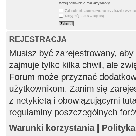
Wyślij ponownie e-mail aktywujący
Zaloguj mnie automatycznie przy każdej wizycie
Ukryj mój status w tej sesji
REJESTRACJA
Musisz być zarejestrowany, aby
zajmuje tylko kilka chwil, ale z
Forum może przyznać dodatkow
użytkownikom. Zanim się zarejes
z netykietą i obowiązującymi tut
regulaminy poszczególnych foró
Warunki korzystania
|
Polityk