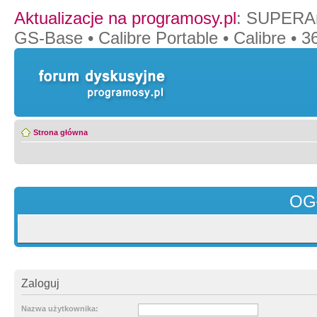
Aktualizacje na programosy.pl
:
SUPERAn
GS-Base
•
Calibre Portable
•
Calibre
•
36
Strona główna
OG
Zaloguj
Nazwa użytkownika: