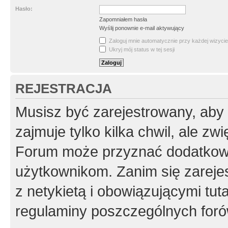
Hasło:
Zapomniałem hasła
Wyślij ponownie e-mail aktywujący
Zaloguj mnie automatycznie przy każdej wizycie
Ukryj mój status w tej sesji
REJESTRACJA
Musisz być zarejestrowany, aby
zajmuje tylko kilka chwil, ale z
Forum może przyznać dodatkow
użytkownikom. Zanim się zarejes
z netykietą i obowiązującymi tut
regulaminy poszczególnych foró