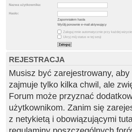
Nazwa użytkownika:
Hasło:
Zapomniałem hasła
Wyślij ponownie e-mail aktywujący
Zaloguj mnie automatycznie przy każdej wizycie
Ukryj mój status w tej sesji
REJESTRACJA
Musisz być zarejestrowany, aby
zajmuje tylko kilka chwil, ale z
Forum może przyznać dodatkow
użytkownikom. Zanim się zarejes
z netykietą i obowiązującymi tut
regulaminy poszczególnych foró