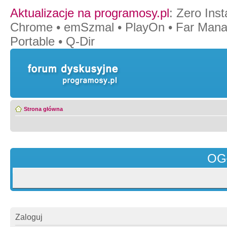
Aktualizacje na programosy.pl
:
Zero Insta
Chrome
•
emSzmal
•
PlayOn
•
Far Mana
Portable
•
Q-Dir
Strona główna
OG
Zaloguj