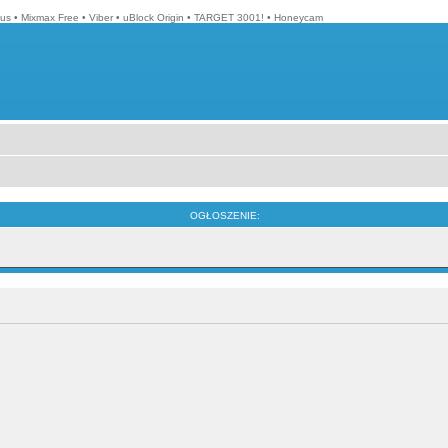
lus
•
Mixmax Free
•
Viber
•
uBlock Origin
•
TARGET 3001!
•
Honeycam
OGŁOSZENIE: