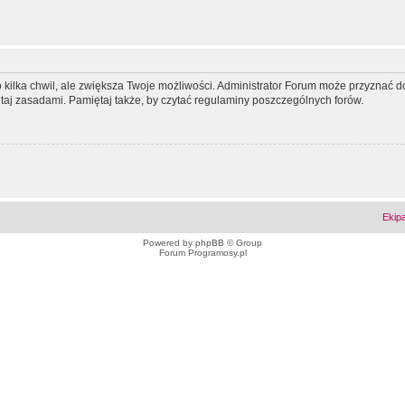
ko kilka chwil, ale zwiększa Twoje możliwości. Administrator Forum może przyzna
tutaj zasadami. Pamiętaj także, by czytać regulaminy poszczególnych forów.
Ekip
Powered by
phpBB
© Group
Forum Programosy.pl