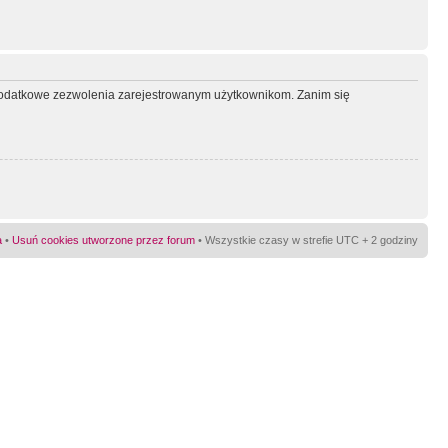
ć dodatkowe zezwolenia zarejestrowanym użytkownikom. Zanim się
a
•
Usuń cookies utworzone przez forum
• Wszystkie czasy w strefie UTC + 2 godziny