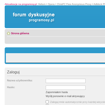
Aktualizacje na programosy.pl
:
Helium
•
Opera
•
ChrisPC Free Anonymous Proxy
•
Adblock P
Strona główna
Zaloguj
Nazwa użytkownika:
Hasło:
Zapomniałem hasła
Wyślij ponownie e-mail aktywujący
Zaloguj mnie automatycznie przy każdej wizycie