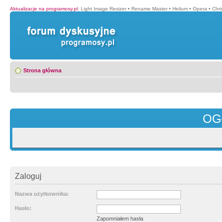
Aktualizacje na programosy.pl
:
Light Image Resizer
•
Rename Master
•
Helium
•
Opera
•
Chr
Strona główna
OG
Zaloguj
Nazwa użytkownika:
Hasło:
Zapomniałem hasła