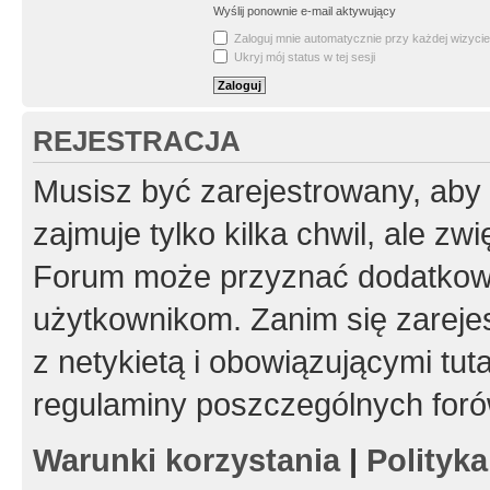
Wyślij ponownie e-mail aktywujący
Zaloguj mnie automatycznie przy każdej wizycie
Ukryj mój status w tej sesji
REJESTRACJA
Musisz być zarejestrowany, aby
zajmuje tylko kilka chwil, ale z
Forum może przyznać dodatkow
użytkownikom. Zanim się zarejes
z netykietą i obowiązującymi tut
regulaminy poszczególnych foró
Warunki korzystania
|
Polityk