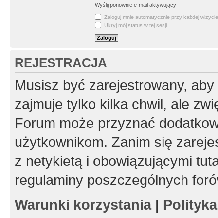
Wyślij ponownie e-mail aktywujący
Zaloguj mnie automatycznie przy każdej wizycie
Ukryj mój status w tej sesji
REJESTRACJA
Musisz być zarejestrowany, aby
zajmuje tylko kilka chwil, ale z
Forum może przyznać dodatkow
użytkownikom. Zanim się zarejes
z netykietą i obowiązującymi tut
regulaminy poszczególnych foró
Warunki korzystania
|
Polityk