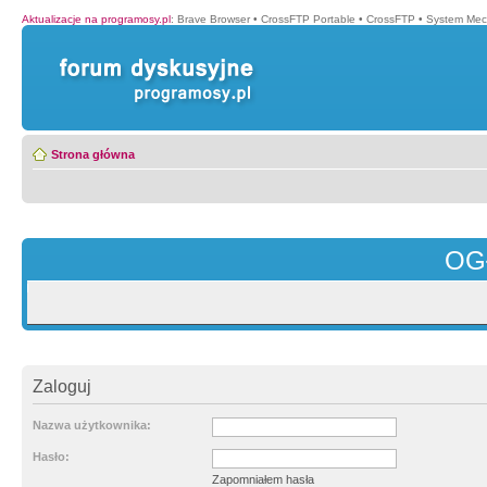
Aktualizacje na programosy.pl
:
Brave Browser
•
CrossFTP Portable
•
CrossFTP
•
System Mec
Strona główna
OG
Zaloguj
Nazwa użytkownika:
Hasło:
Zapomniałem hasła