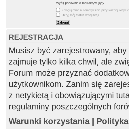
Wyślij ponownie e-mail aktywujący
Zaloguj mnie automatycznie przy każdej wizycie
Ukryj mój status w tej sesji
REJESTRACJA
Musisz być zarejestrowany, aby
zajmuje tylko kilka chwil, ale z
Forum może przyznać dodatkow
użytkownikom. Zanim się zarejes
z netykietą i obowiązującymi tut
regulaminy poszczególnych foró
Warunki korzystania
|
Polityk