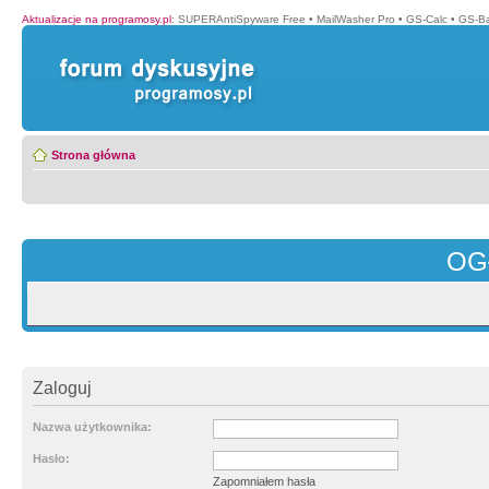
Aktualizacje na programosy.pl
:
SUPERAntiSpyware Free
•
MailWasher Pro
•
GS-Calc
•
GS-B
Strona główna
OG
Zaloguj
Nazwa użytkownika:
Hasło:
Zapomniałem hasła