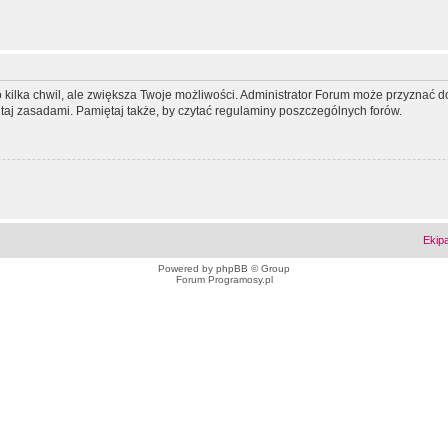
ko kilka chwil, ale zwiększa Twoje możliwości. Administrator Forum może przyzna
tutaj zasadami. Pamiętaj także, by czytać regulaminy poszczególnych forów.
Ekip
Powered by
phpBB
© Group
Forum Programosy.pl