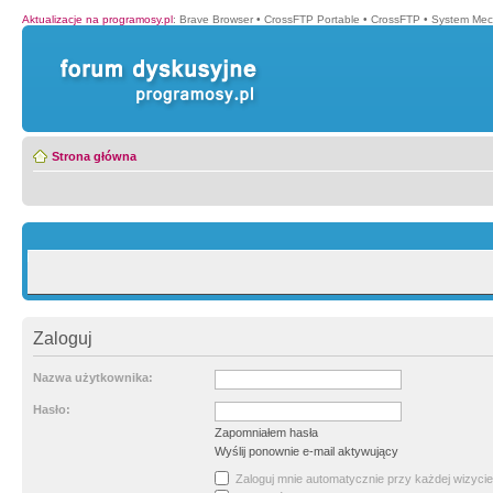
Aktualizacje na programosy.pl
:
Brave Browser
•
CrossFTP Portable
•
CrossFTP
•
System Mec
Strona główna
Zaloguj
Nazwa użytkownika:
Hasło:
Zapomniałem hasła
Wyślij ponownie e-mail aktywujący
Zaloguj mnie automatycznie przy każdej wizycie