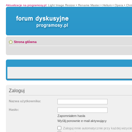
Aktualizacje na programosy.pl
:
Light Image Resizer
•
Rename Master
•
Helium
•
Opera
•
Chr
Strona główna
Zaloguj
Nazwa użytkownika:
Hasło:
Zapomniałem hasła
Wyślij ponownie e-mail aktywujący
Zaloguj mnie automatycznie przy każdej wizycie