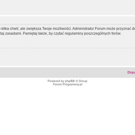
ko kilka chwil, ale zwiększa Twoje możliwości. Administrator Forum może przyzna
tutaj zasadami. Pamiętaj także, by czytać regulaminy poszczególnych forów.
Ekip
Powered by
phpBB
© Group
Forum Programosy.pl