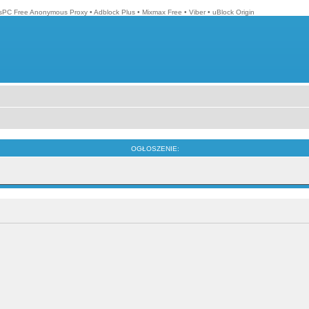
isPC Free Anonymous Proxy
•
Adblock Plus
•
Mixmax Free
•
Viber
•
uBlock Origin
OGŁOSZENIE: