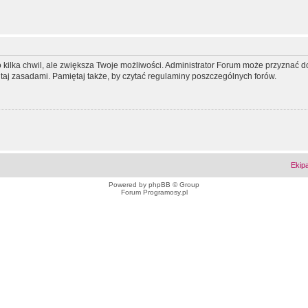
ko kilka chwil, ale zwiększa Twoje możliwości. Administrator Forum może przyzna
tutaj zasadami. Pamiętaj także, by czytać regulaminy poszczególnych forów.
Ekip
Powered by
phpBB
© Group
Forum Programosy.pl