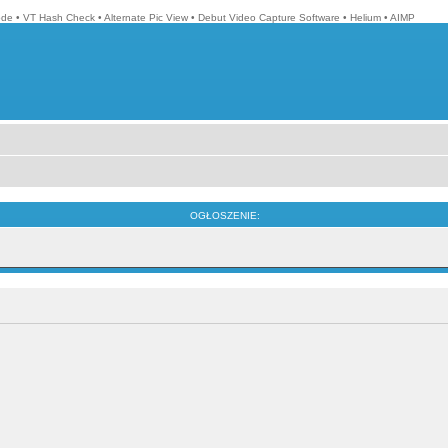
ode
•
VT Hash Check
•
Alternate Pic View
•
Debut Video Capture Software
•
Helium
•
AIMP
OGŁOSZENIE: