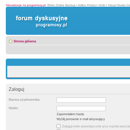
Aktualizacje na programosy.pl
:
IDrive Online Backup
•
Adlice Protect
•
Anki
•
Visual Studio C
Strona główna
Zaloguj
Nazwa użytkownika:
Hasło:
Zapomniałem hasła
Wyślij ponownie e-mail aktywujący
Zaloguj mnie automatycznie przy każdej wizycie