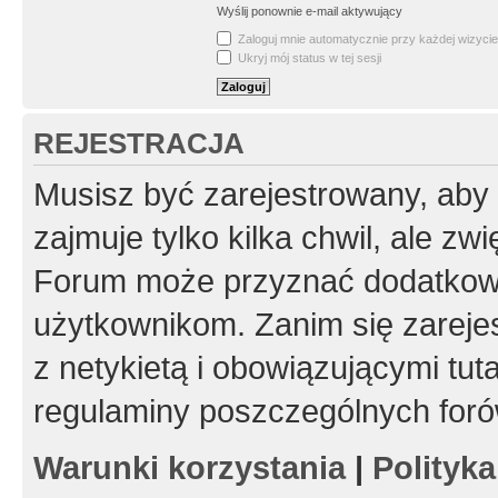
Wyślij ponownie e-mail aktywujący
Zaloguj mnie automatycznie przy każdej wizycie
Ukryj mój status w tej sesji
REJESTRACJA
Musisz być zarejestrowany, aby
zajmuje tylko kilka chwil, ale z
Forum może przyznać dodatkow
użytkownikom. Zanim się zarejes
z netykietą i obowiązującymi tut
regulaminy poszczególnych foró
Warunki korzystania
|
Polityk