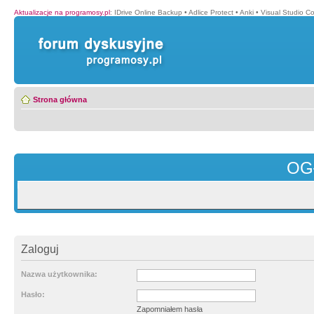
Aktualizacje na programosy.pl
:
IDrive Online Backup
•
Adlice Protect
•
Anki
•
Visual Studio C
Strona główna
OG
Zaloguj
Nazwa użytkownika:
Hasło:
Zapomniałem hasła