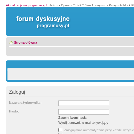
Aktualizacje na programosy.pl
:
Helium
•
Opera
•
ChrisPC Free Anonymous Proxy
•
Adblock P
Strona główna
Zaloguj
Nazwa użytkownika:
Hasło:
Zapomniałem hasła
Wyślij ponownie e-mail aktywujący
Zaloguj mnie automatycznie przy każdej wizycie