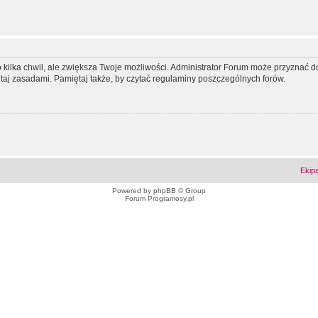
ko kilka chwil, ale zwiększa Twoje możliwości. Administrator Forum może przyzna
tutaj zasadami. Pamiętaj także, by czytać regulaminy poszczególnych forów.
Ekip
Powered by
phpBB
© Group
Forum Programosy.pl