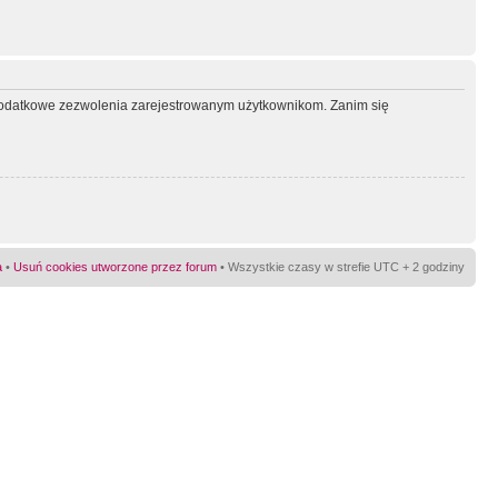
ć dodatkowe zezwolenia zarejestrowanym użytkownikom. Zanim się
a
•
Usuń cookies utworzone przez forum
• Wszystkie czasy w strefie UTC + 2 godziny