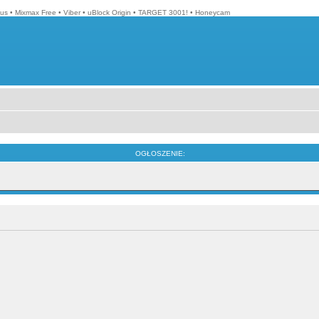
lus
•
Mixmax Free
•
Viber
•
uBlock Origin
•
TARGET 3001!
•
Honeycam
OGŁOSZENIE: