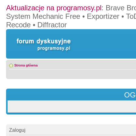
Aktualizacje na programosy.pl
:
Brave Br
System Mechanic Free
•
Exportizer
•
To
Recode
•
Diffractor
Strona główna
OG
Zaloguj