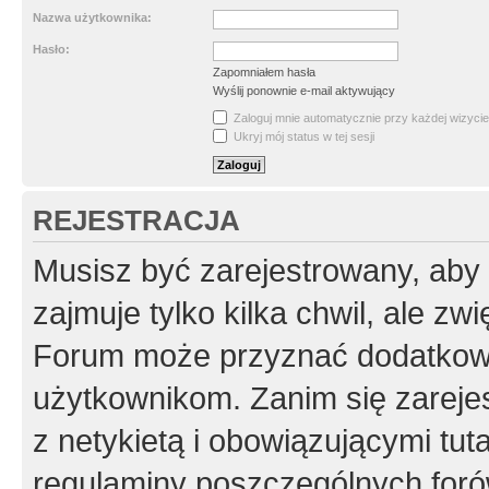
Nazwa użytkownika:
Hasło:
Zapomniałem hasła
Wyślij ponownie e-mail aktywujący
Zaloguj mnie automatycznie przy każdej wizycie
Ukryj mój status w tej sesji
REJESTRACJA
Musisz być zarejestrowany, aby
zajmuje tylko kilka chwil, ale z
Forum może przyznać dodatkow
użytkownikom. Zanim się zarejes
z netykietą i obowiązującymi tut
regulaminy poszczególnych foró