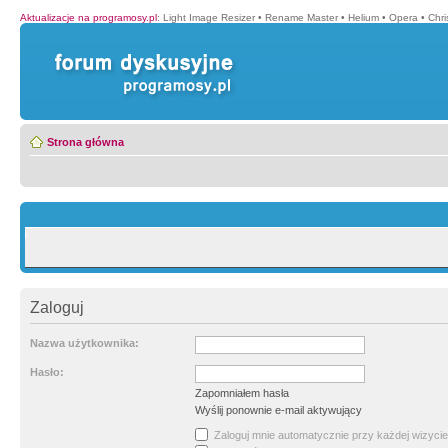
Aktualizacje na programosy.pl
:
Light Image Resizer
•
Rename Master
•
Helium
•
Opera
•
Chr
Strona główna
Zaloguj
Nazwa użytkownika:
Hasło:
Zapomniałem hasła
Wyślij ponownie e-mail aktywujący
Zaloguj mnie automatycznie przy każdej wizycie