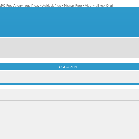
isPC Free Anonymous Proxy
•
Adblock Plus
•
Mixmax Free
•
Viber
•
uBlock Origin
OGŁOSZENIE: