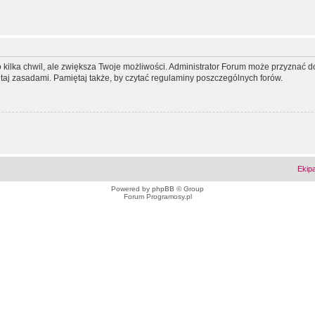
ko kilka chwil, ale zwiększa Twoje możliwości. Administrator Forum może przyzna
tutaj zasadami. Pamiętaj także, by czytać regulaminy poszczególnych forów.
Ekip
Powered by
phpBB
© Group
Forum Programosy.pl