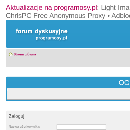
Aktualizacje na programosy.pl
:
Light Ima
ChrisPC Free Anonymous Proxy
•
Adblo
Strona główna
OG
Zaloguj
Nazwa użytkownika: