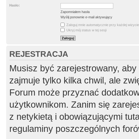
Hasło:
Zapomniałem hasła
Wyślij ponownie e-mail aktywujący
Zaloguj mnie automatycznie przy każdej wizycie
Ukryj mój status w tej sesji
REJESTRACJA
Musisz być zarejestrowany, aby
zajmuje tylko kilka chwil, ale z
Forum może przyznać dodatkow
użytkownikom. Zanim się zarejes
z netykietą i obowiązującymi tut
regulaminy poszczególnych foró