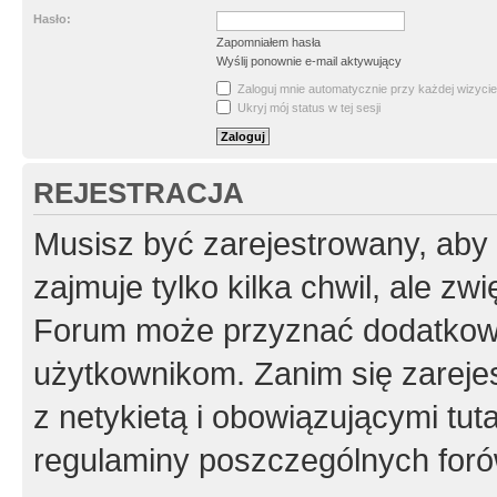
Hasło:
Zapomniałem hasła
Wyślij ponownie e-mail aktywujący
Zaloguj mnie automatycznie przy każdej wizycie
Ukryj mój status w tej sesji
REJESTRACJA
Musisz być zarejestrowany, aby
zajmuje tylko kilka chwil, ale z
Forum może przyznać dodatkow
użytkownikom. Zanim się zarejes
z netykietą i obowiązującymi tut
regulaminy poszczególnych foró