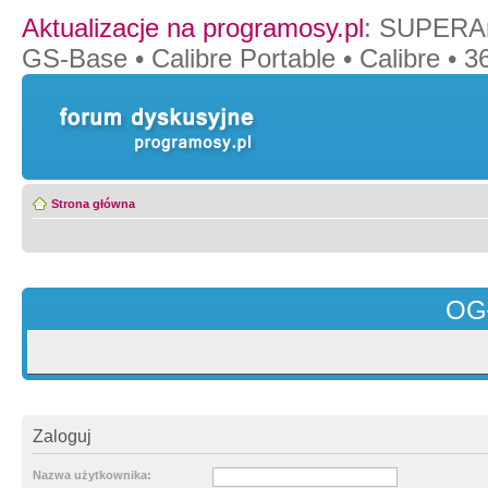
Aktualizacje na programosy.pl
:
SUPERAn
GS-Base
•
Calibre Portable
•
Calibre
•
36
Strona główna
OG
Zaloguj
Nazwa użytkownika: