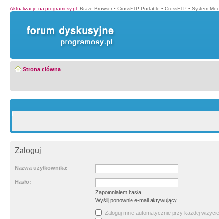
Aktualizacje na programosy.pl
:
Brave Browser
•
CrossFTP Portable
•
CrossFTP
•
System Mec
Strona główna
Zaloguj
Nazwa użytkownika:
Hasło:
Zapomniałem hasła
Wyślij ponownie e-mail aktywujący
Zaloguj mnie automatycznie przy każdej wizycie