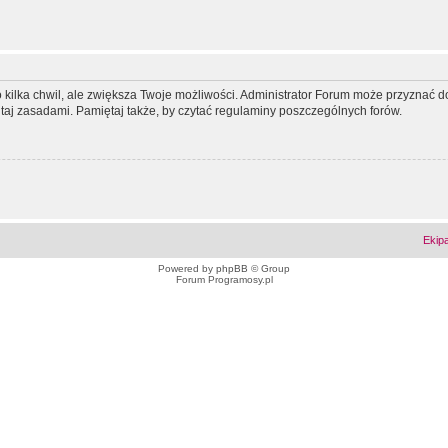
ko kilka chwil, ale zwiększa Twoje możliwości. Administrator Forum może przyzna
tutaj zasadami. Pamiętaj także, by czytać regulaminy poszczególnych forów.
Ekip
Powered by
phpBB
© Group
Forum Programosy.pl