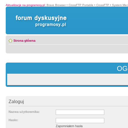
Aktualizacje na programosy.pl
:
Brave Browser
•
CrossFTP Portable
•
CrossFTP
•
System Mec
Strona główna
OG
Zaloguj
Nazwa użytkownika:
Hasło:
Zapomniałem hasła