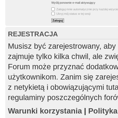
Wyślij ponownie e-mail aktywujący
Zaloguj mnie automatycznie przy każdej wizycie
Ukryj mój status w tej sesji
REJESTRACJA
Musisz być zarejestrowany, aby
zajmuje tylko kilka chwil, ale z
Forum może przyznać dodatkow
użytkownikom. Zanim się zarejes
z netykietą i obowiązującymi tut
regulaminy poszczególnych foró
Warunki korzystania
|
Polityk