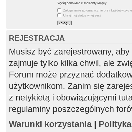
Wyślij ponownie e-mail aktywujący
Zaloguj mnie automatycznie przy każdej wizycie
Ukryj mój status w tej sesji
REJESTRACJA
Musisz być zarejestrowany, aby
zajmuje tylko kilka chwil, ale z
Forum może przyznać dodatkow
użytkownikom. Zanim się zarejes
z netykietą i obowiązującymi tut
regulaminy poszczególnych foró
Warunki korzystania
|
Polityk