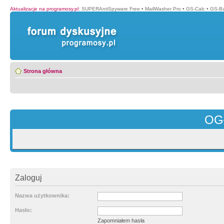
Aktualizacje na programosy.pl
:
SUPERAntiSpyware Free
•
MailWasher Pro
•
GS-Calc
•
GS-B
Strona główna
OG
Zaloguj
Nazwa użytkownika:
Hasło:
Zapomniałem hasła