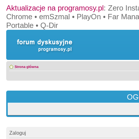
Aktualizacje na programosy.pl
:
Zero Insta
Chrome
•
emSzmal
•
PlayOn
•
Far Mana
Portable
•
Q-Dir
Strona główna
OG
Zaloguj