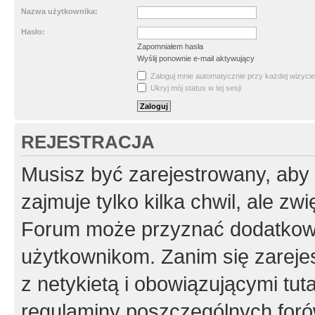
Nazwa użytkownika:
Hasło:
Zapomniałem hasła
Wyślij ponownie e-mail aktywujący
Zaloguj mnie automatycznie przy każdej wizycie
Ukryj mój status w tej sesji
REJESTRACJA
Musisz być zarejestrowany, aby
zajmuje tylko kilka chwil, ale z
Forum może przyznać dodatkow
użytkownikom. Zanim się zarejes
z netykietą i obowiązującymi tut
regulaminy poszczególnych foró